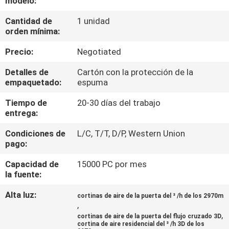
modelo:
Cantidad de
1 unidad
CONTROL
orden mínima:
DE
Precio:
Negotiated
CALIDAD
Detalles de
Cartón con la protección de la
empaquetado:
espuma
ÉNTRENOS
Tiempo de
20-30 días del trabajo
EN
entrega:
CONTACTO
Condiciones de
L/C, T/T, D/P, Western Union
CON
pago:
Capacidad de
15000 PC por mes
NOTICIAS
la fuente:
Alta luz:
cortinas de aire de la puerta del ³ /h de los 2970m
,
CASOS
,
cortinas de aire de la puerta del flujo cruzado 3D
cortina de aire residencial del ³ /h 3D de los