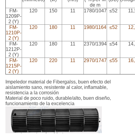
de m
FM-
120
150
11
1780/1047
≤52
11,
1209P-
2 (Y)
FM-
120
180
11
1980/1164
≤52
12
1210P-
2 (Y)
FM-
120
180
11
2370/1394
≤54
14
1212P-
2 (Y)
FM-
120
220
11
2970/1747
≤55
16
1215P-
2 (Y)
Impeledor material de Fibergalss, buen efecto del
aislamiento sano, resistente al calor, inflamable,
resistencia a la corrosión
Material de poco ruido, durable/alto, buen diseño,
funcionamiento de la excelencia