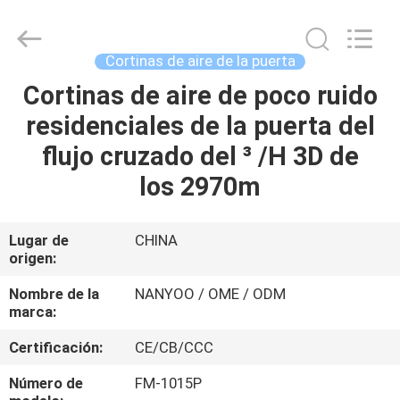
del
conducto
de
ventilación
Proveedor.
Cortinas de aire de la puerta
Copyright
©
2021
Cortinas de aire de poco ruido
HOGAR
-
2025
residenciales de la puerta del
ventilationductfan.com.
All
Rights
PRODUCTOS
flujo cruzado del ³ /H 3D de
Reserved.
los 2970m
SOBRE
NOSOTROS
Lugar de
CHINA
origen:
VIAJE
Nombre de la
NANYOO / OME / ODM
marca:
DE
Certificación:
CE/CB/CCC
LA
FÁBRICA
Número de
FM-1015P