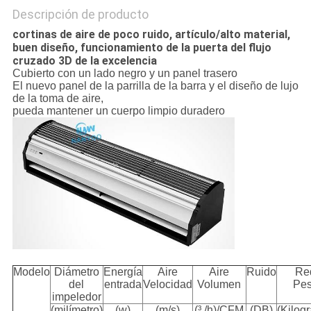
Descripción de producto
cortinas de aire de poco ruido, artículo/alto material,
buen diseño, funcionamiento de la puerta del flujo
cruzado 3D de la excelencia
Cubierto con un lado negro y un panel trasero
El nuevo panel de la parrilla de la barra y el diseño de lujo
de la toma de aire,
pueda mantener un cuerpo limpio duradero
Modelo
Diámetro
Energía
Aire
Aire
Ruido
Re
del
entrada
Velocidad
Volumen
Pe
impeledor
(milímetro)
(w)
(m/s)
(³ /h)/CFM
(DB)
(Kilog