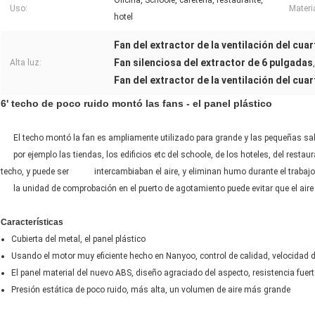
Oficina, Schoole, cafetería, restaurante,
Uso:
Materi
hotel
Fan del extractor de la ventilación del cua
Fan silenciosa del extractor de 6 pulgadas
Alta luz:
,
Fan del extractor de la ventilación del cu
6' techo de poco ruido montó las fans - el panel plástico
El techo montó la fan es ampliamente utilizado para grande y las pequeñas salas 
por ejemplo las tiendas, los edificios etc del schoole, de los hoteles, del restaura
techo, y puede ser intercambiaban el aire, y eliminan humo durante el trabajo
la unidad de comprobación en el puerto de agotamiento puede evitar que el aire ex
Características
Cubierta del metal, el panel plástico
Usando el motor muy eficiente hecho en Nanyoo, control de calidad, velocidad 
El panel material del nuevo ABS, diseño agraciado del aspecto, resistencia fuert
Presión estática de poco ruido, más alta, un volumen de aire más grande