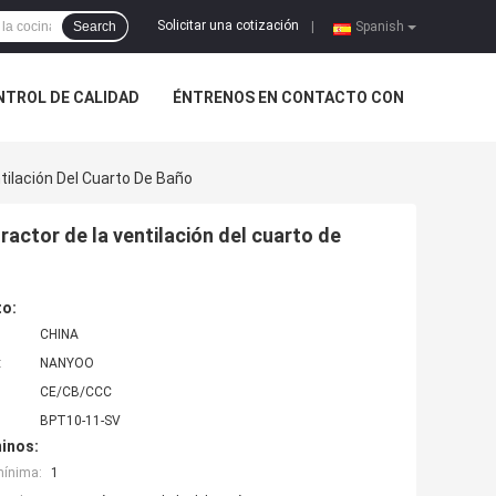
Solicitar una cotización
Search
|
Spanish
NTROL DE CALIDAD
ÉNTRENOS EN CONTACTO CON
tilación Del Cuarto De Baño
ractor de la ventilación del cuarto de
to:
CHINA
:
NANYOO
CE/CB/CCC
BPT10-11-SV
inos:
mínima:
1