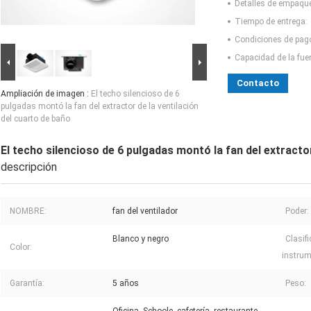
Detalles de empaqu
Tiempo de entrega:
Condiciones de pag
Capacidad de la fue
Contacto
Ampliación de imagen :
El techo silencioso de 6
pulgadas montó la fan del extractor de la ventilación
del cuarto de baño
El techo silencioso de 6 pulgadas montó la fan del extractor
descripción
NOMBRE:
fan del ventilador
Poder:
Blanco y negro
Clasifi
Color:
instrum
Garantía:
5 años
Peso: