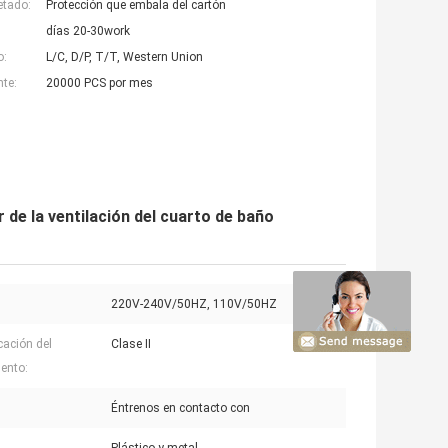
etado:
Protección que embala del cartón
días 20-30work
o:
L/C, D/P, T/T, Western Union
nte:
20000 PCS por mes
 de la ventilación del cuarto de baño
220V-240V/50HZ, 110V/50HZ
cación del
Clase II
ento:
Éntrenos en contacto con