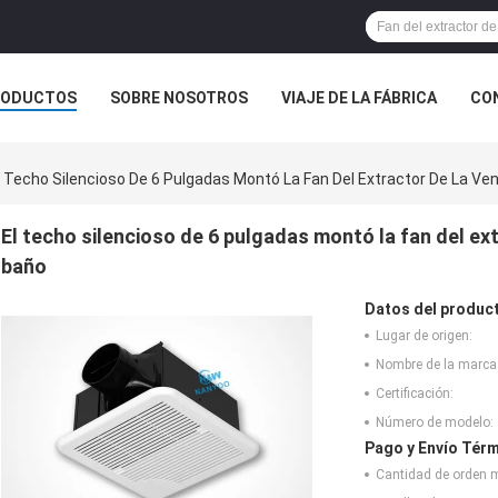
RODUCTOS
SOBRE NOSOTROS
VIAJE DE LA FÁBRICA
CO
CASOS
l Techo Silencioso De 6 Pulgadas Montó La Fan Del Extractor De La Ven
El techo silencioso de 6 pulgadas montó la fan del ext
baño
Datos del produc
Lugar de origen:
Nombre de la marca
Certificación:
Número de modelo:
Pago y Envío Térm
Cantidad de orden 