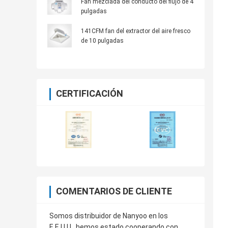
Fan mezclada del conducto del flujo de 4
pulgadas
141CFM fan del extractor del aire fresco
de 10 pulgadas
CERTIFICACIÓN
COMENTARIOS DE CLIENTE
Somos distribuidor de Nanyoo en los
E.E.U.U., hemos estado cooperando con