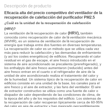
Descripción de producto
Eficacia alta del precio competitivo del ventilador de la
recuperación de calefacción del purificador PM2.5
¿Cuál es la unidad de la recuperación de calefacción
(HRV)?
(HRV),
La ventilación de
la
recuperación de calor
también
conocida como recuperación de calor de
la
ventilación mecánica
(MVHR), es un sistema de ventilación de
la
recuperación de
energía que trabaja entre dos fuentes en diversas temperaturas.
La recuperación de calor es un método que se utiliza cada vez
más para reducir la calefacción y las demandas de enfriamiento
(y así los costes energéticos) de edificios. Recuperando el calor
residual en el gas de escape, el aire fresco introducido en el
sistema de aire acondicionado se precalienta (prerefrigerado), y
los enthalpyis del aire fresco aumentaron (reducido) antes del
aire fresco entran en el cuarto o el refrigerador de aire de la
unidad de aire acondicionado realiza el tratamiento del calor y
de la humedad. Un sistema típico de la recuperación de calor en
edificios consiste en una unidad de la base, los canales para el
aire fresco y el aire de extractor, y las fans del ventilador. El aire
de extractor constructivo se utiliza como una fuente de calor o
disipador de calor dependiendo de las condiciones de clima, de
la época del año y de los requisitos del edificio. Los sistemas de
la recuperación de calor recuperan típicamente cerca de 60-95%
del calor en aire de extractor y han mejorado perceptiblemente