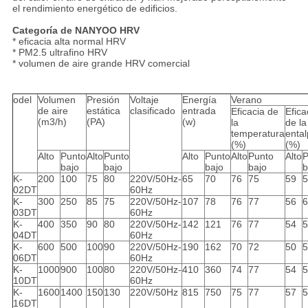
el rendimiento energético de edificios.
Categoría de NANYOO HRV
* eficacia alta normal HRV
* PM2.5 ultrafino HRV
* volumen de aire grande HRV comercial
odel
Volumen
Presión
Voltaje
Energía
Verano
de aire
estática
clasificado
entrada
Eficacia de
Efica
(m3/h)
(PA)
(w)
la
de la
temperatura
ental
(%)
(%)
Alto
Punto
Alto
Punto
Alto
Punto
Alto
Punto
Alto
P
bajo
bajo
bajo
bajo
b
K-
200
100
75
80
220V/50Hz-
65
70
76
75
59
5
02DT
60Hz
K-
300
250
85
75
220V/50Hz-
107
78
76
77
56
6
03DT
60Hz
K-
400
350
90
80
220V/50Hz-
142
121
76
77
54
5
04DT
60Hz
K-
600
500
100
90
220V/50Hz-
190
162
70
72
50
5
06DT
60Hz
K-
1000
900
100
80
220V/50Hz-
410
360
74
77
54
5
10DT
60Hz
K-
1600
1400
150
130
220V/50Hz
815
750
75
77
57
5
16DT