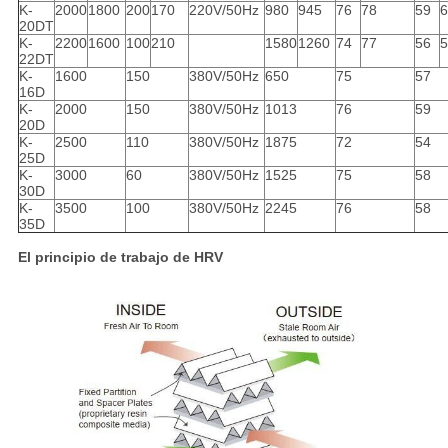
K-
2000
1800
200
170
220V/50Hz
980
945
76
78
59
6
20DT
K-
2200
1600
100
210
1580
1260
74
77
56
5
22DT
K-
1600
150
380V/50Hz
650
75
57
16D
K-
2000
150
380V/50Hz
1013
76
59
20D
K-
2500
110
380V/50Hz
1875
72
54
25D
K-
3000
60
380V/50Hz
1525
75
58
30D
K-
3500
100
380V/50Hz
2245
76
58
35D
El principio de trabajo de HRV