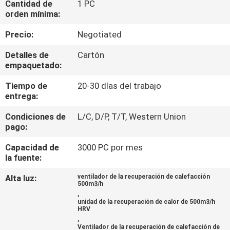
Cantidad de
1 PC
orden mínima:
CONTROL
Precio:
Negotiated
DE
Detalles de
Cartón
CALIDAD
empaquetado:
Tiempo de
20-30 días del trabajo
ÉNTRENOS
entrega:
EN
Condiciones de
L/C, D/P, T/T, Western Union
CONTACTO
pago:
CON
Capacidad de
3000 PC por mes
la fuente:
NOTICIAS
Alta luz:
ventilador de la recuperación de calefacción
500m3/h
,
unidad de la recuperación de calor de 500m3/h
CASOS
HRV
,
Ventilador de la recuperación de calefacción de