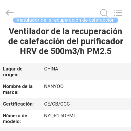
del
conducto
de
ventilación
Proveedor.
Ventilador de la recuperación de calefacción
Copyright
©
2021
Ventilador de la recuperación
HOGAR
-
2025
de calefacción del purificador
Foshan
Nanhai
Nanyang
PRODUCTOS
HRV de 500m3/h PM2.5
Electric
Appliance
&
Motor
Co.,
SOBRE
Lugar de
CHINA
Ltd..
All
origen:
NOSOTROS
Rights
Reserved.
Nombre de la
NANYOO
marca:
VIAJE
Certificación:
CE/CB/CCC
DE
LA
Número de
NYQR1.5DPM1
modelo:
FÁBRICA