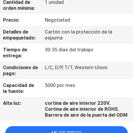
Cantidad de
1 unidad
orden mínima:
CONTROL
Precio:
Negotiated
DE
Detalles de
Cartón con la protección de la
CALIDAD
empaquetado:
espuma
Tiempo de
30-35 días del trabajo
ÉNTRENOS
entrega:
EN
Condiciones de
L/C, D/P, T/T, Western Union
CONTACTO
pago:
CON
Capacidad de
5000 por mes.
la fuente:
NOTICIAS
Alta luz:
cortina de aire interior 220V
,
Cortina de aire interior de ROHS
,
Barrera de aire de la puerta del ODM
CASOS