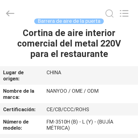
Copyright
©
2021
ventilationductfan.com.
All
Barrera de aire de la puerta
Rights
Reserved.
Cortina de aire interior
HOGAR
comercial del metal 220V
PRODUCTOS
para el restaurante
SOBRE
Lugar de
CHINA
origen:
NOSOTROS
Nombre de la
NANYOO / OME / ODM
marca:
VIAJE
Certificación:
CE/CB/CCC/ROHS
DE
LA
Número de
FM-3510H (B) - L (Y) - (BUJÍA
modelo:
MÉTRICA)
FÁBRICA